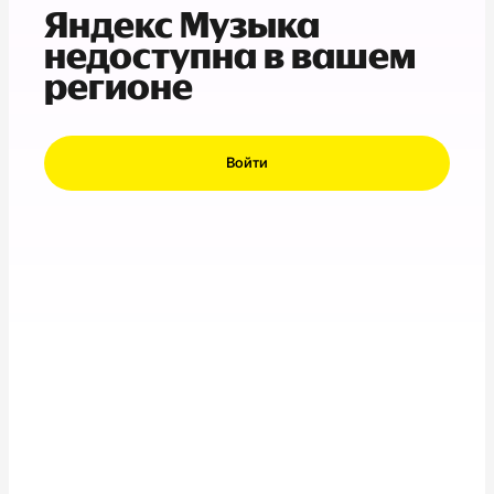
Яндекс Музыка
недоступна в вашем
регионе
Войти