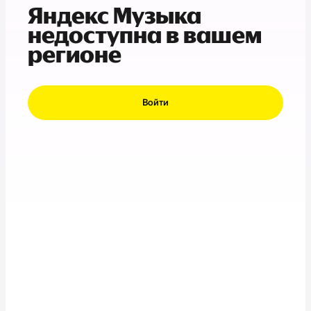
Яндекс Музыка
недоступна в вашем
регионе
Войти