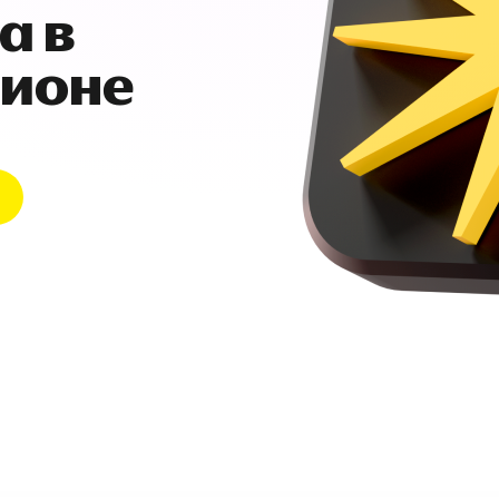
а в
гионе