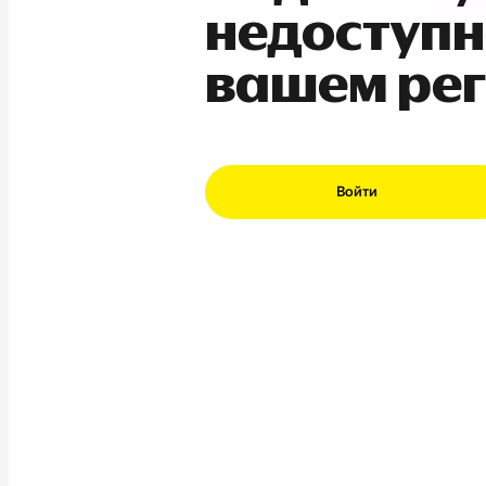
недоступн
вашем ре
Войти