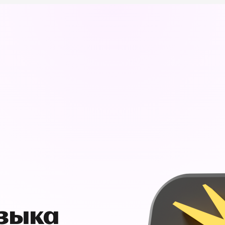
узыка