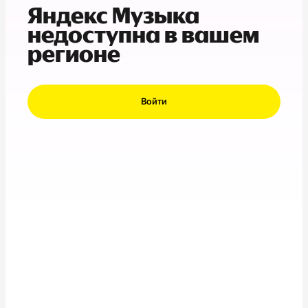
Яндекс Музыка
недоступна в вашем
регионе
Войти