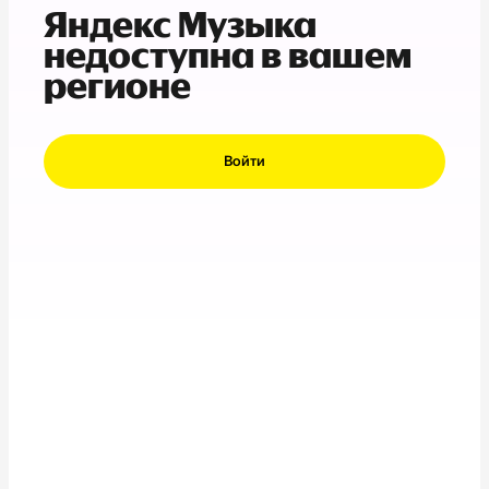
Яндекс Музыка
недоступна в вашем
регионе
Войти