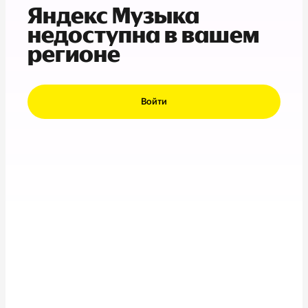
Яндекс Музыка
недоступна в вашем
регионе
Войти