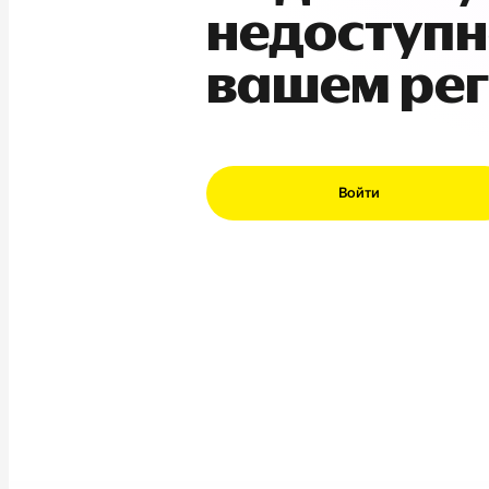
недоступн
вашем ре
Войти