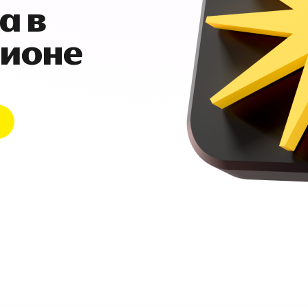
а в
гионе