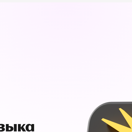
узыка