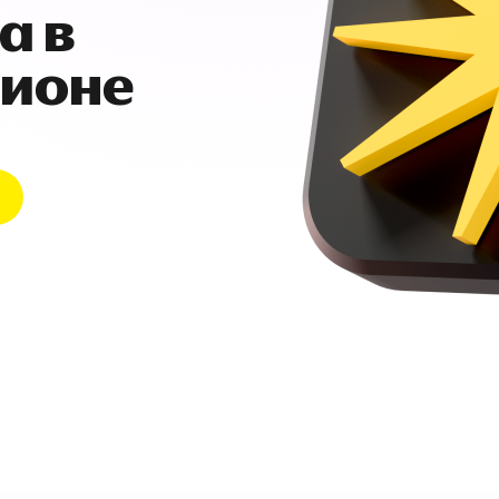
а в
гионе