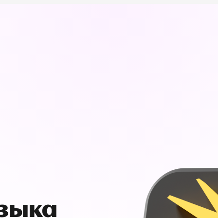
узыка