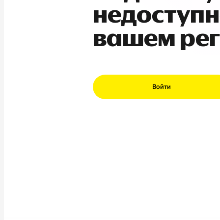
недоступн
вашем ре
Войти