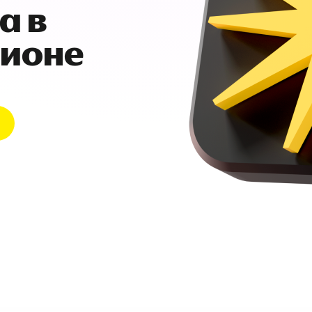
а в
гионе