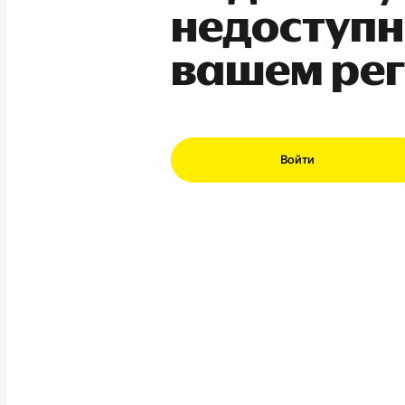
недоступн
вашем ре
Войти