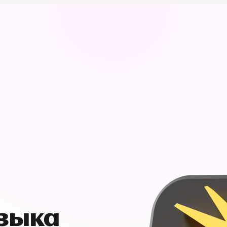
узыка