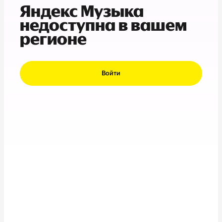
Яндекс Музыка
недоступна в вашем
регионе
Войти