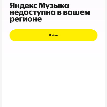
Яндекс Музыка
недоступна в вашем
регионе
Войти