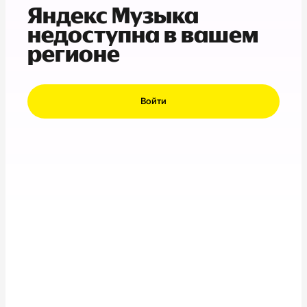
Яндекс Музыка
недоступна в вашем
регионе
Войти