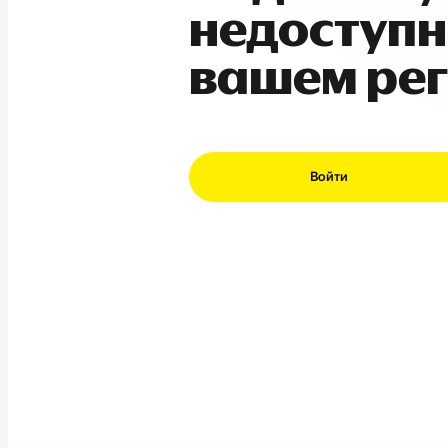
недоступн
вашем ре
Войти