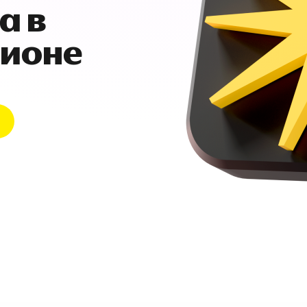
а в
гионе