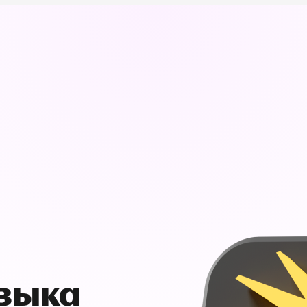
узыка