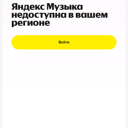
Яндекс Музыка
недоступна в вашем
регионе
Войти