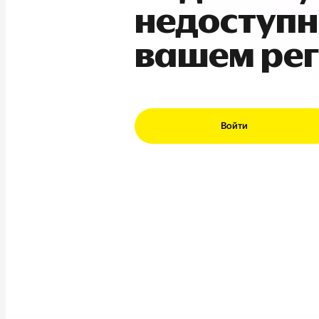
недоступн
вашем ре
Войти