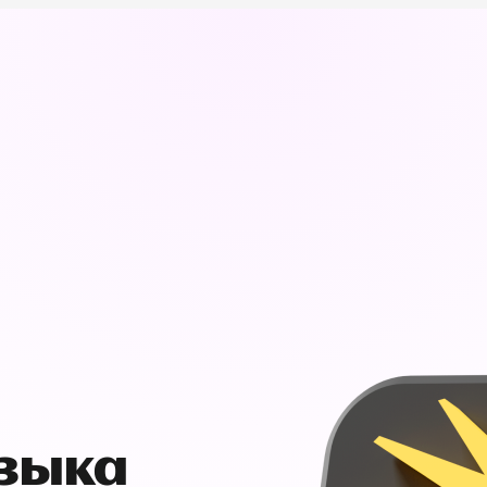
узыка