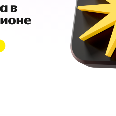
а в
гионе