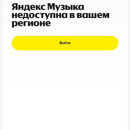
Яндекс Музыка
недоступна в вашем
регионе
Войти