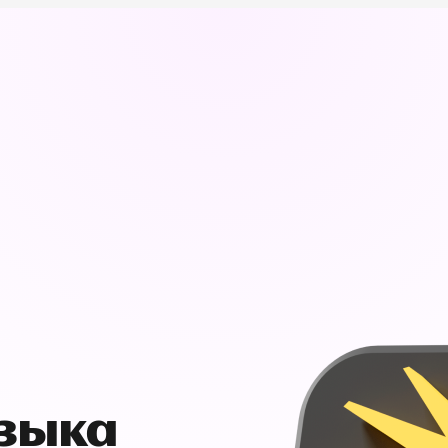
узыка