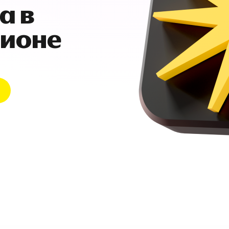
а в
гионе