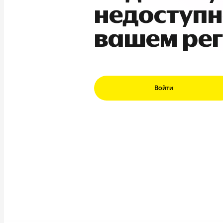
недоступн
вашем ре
Войти