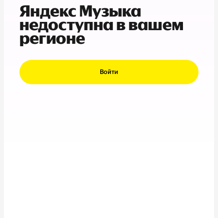
Яндекс Музыка
недоступна в вашем
регионе
Войти