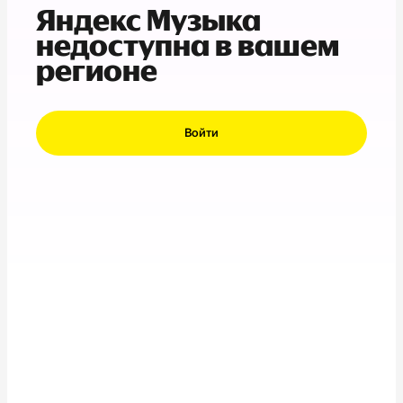
Яндекс Музыка
недоступна в вашем
регионе
Войти