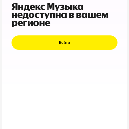
Яндекс Музыка
недоступна в вашем
регионе
Войти