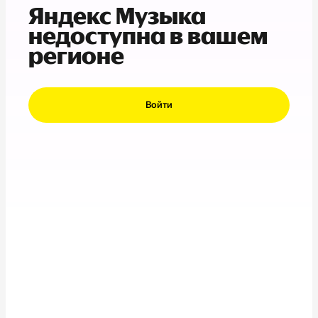
Яндекс Музыка
недоступна в вашем
регионе
Войти