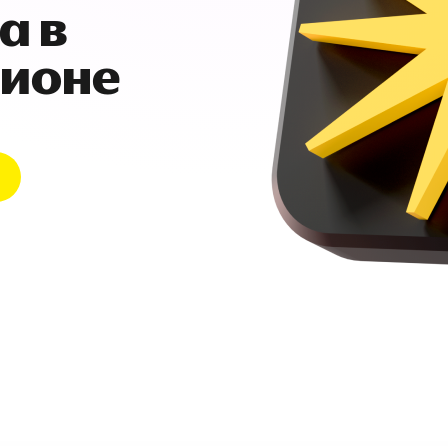
а в
гионе