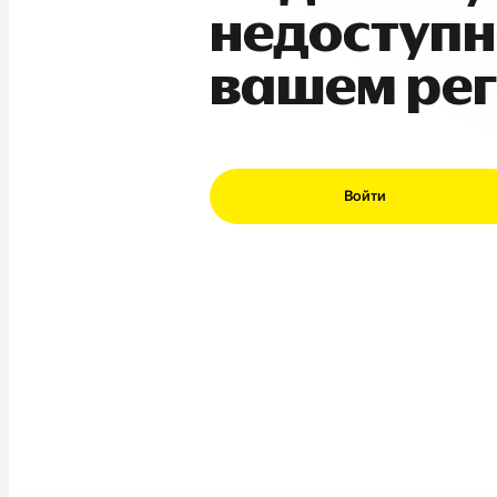
недоступн
вашем ре
Войти