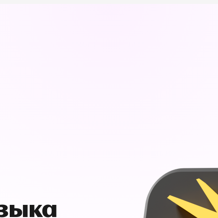
узыка