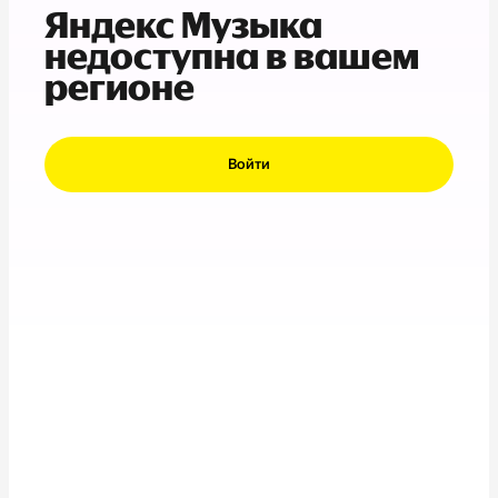
Яндекс Музыка
недоступна в вашем
регионе
Войти