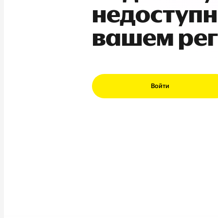
недоступн
вашем ре
Войти