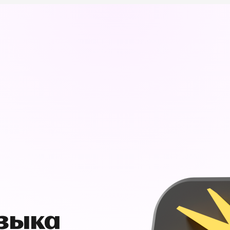
узыка