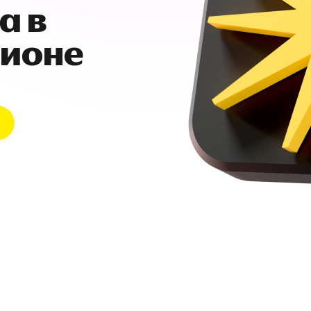
а в
гионе