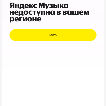
Яндекс Музыка
недоступна в вашем
регионе
Войти