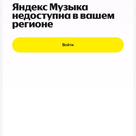
Яндекс Музыка
недоступна в вашем
регионе
Войти