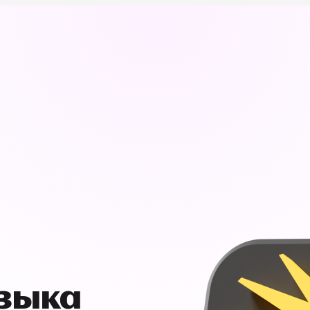
узыка