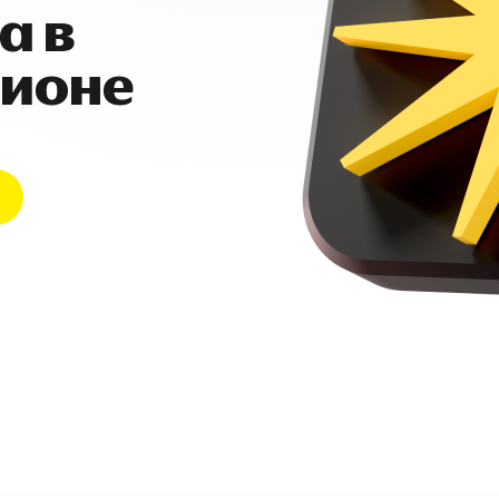
а в
гионе