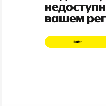
недоступн
вашем ре
Войти