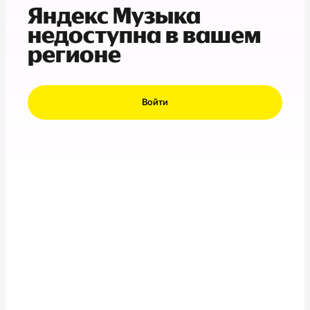
Яндекс Музыка
недоступна в вашем
регионе
Войти