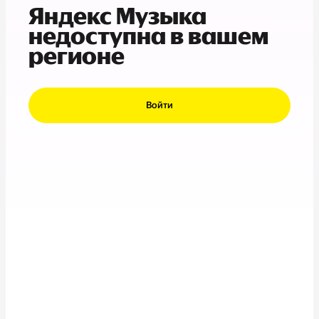
Яндекс Музыка
недоступна в вашем
регионе
Войти