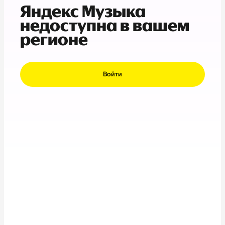
Яндекс Музыка
недоступна в вашем
регионе
Войти