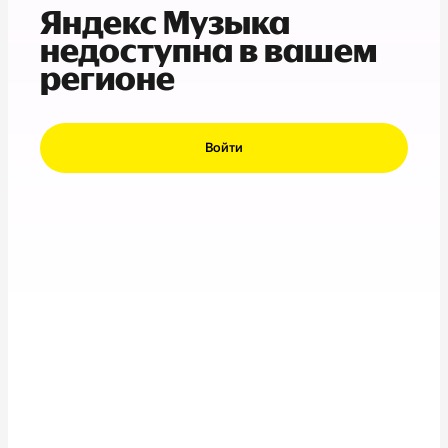
Яндекс Музыка
недоступна в вашем
регионе
Войти