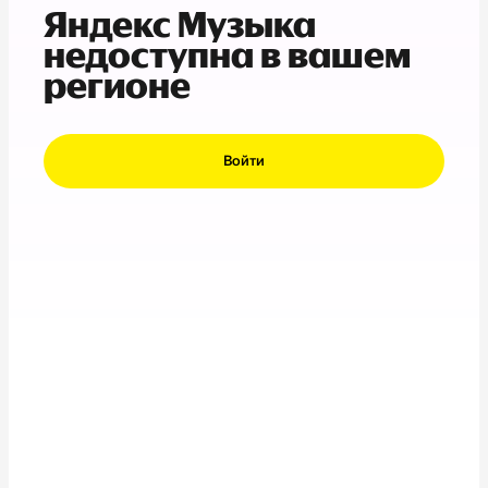
Яндекс Музыка
недоступна в вашем
регионе
Войти