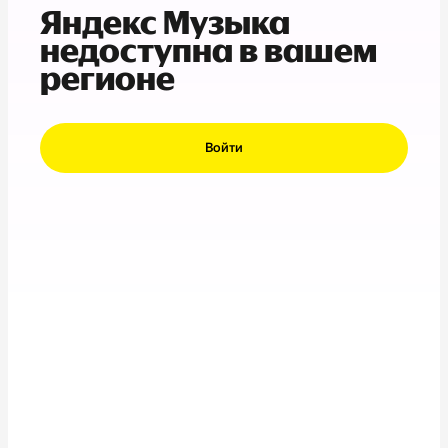
Яндекс Музыка
недоступна в вашем
регионе
Войти