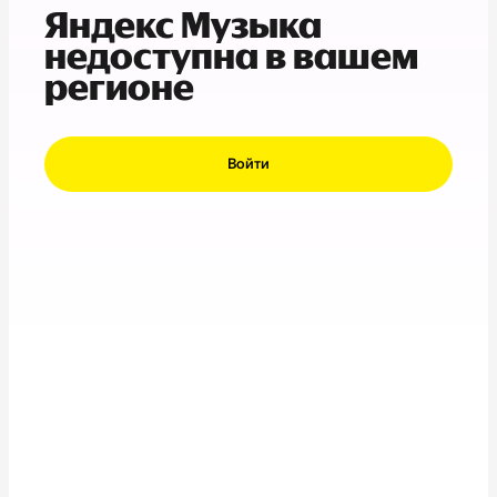
Яндекс Музыка
недоступна в вашем
регионе
Войти