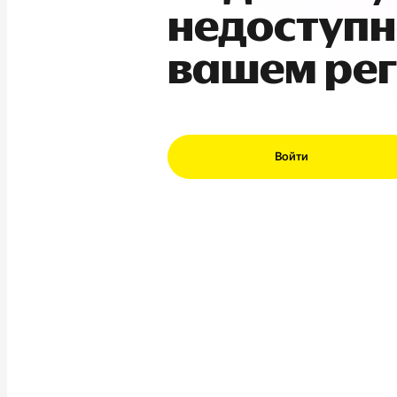
недоступн
вашем ре
Войти