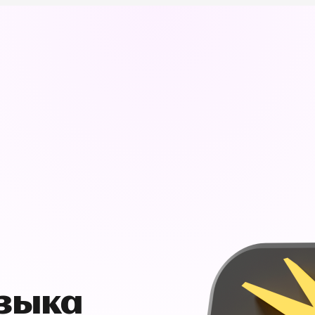
узыка