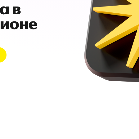
а в
гионе