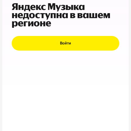
Яндекс Музыка
недоступна в вашем
регионе
Войти