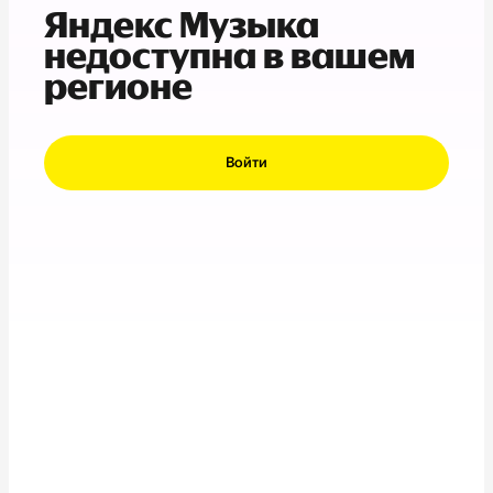
Яндекс Музыка
недоступна в вашем
регионе
Войти