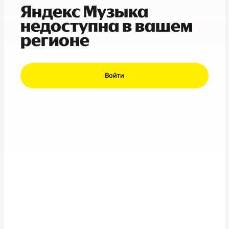
Яндекс Музыка
недоступна в вашем
регионе
Войти