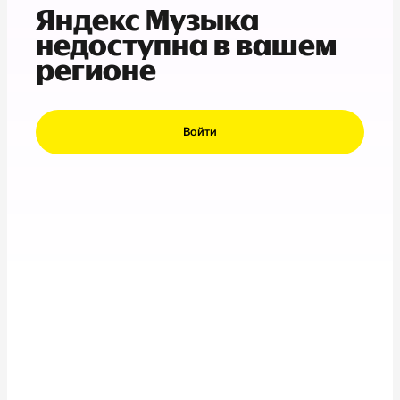
Яндекс Музыка
недоступна в вашем
регионе
Войти