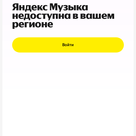
Яндекс Музыка
недоступна в вашем
регионе
Войти