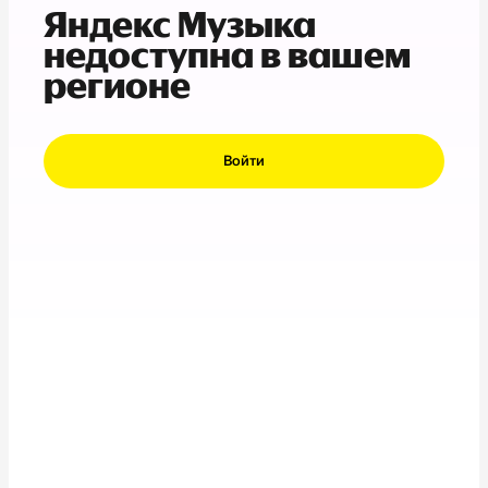
Яндекс Музыка
недоступна в вашем
регионе
Войти