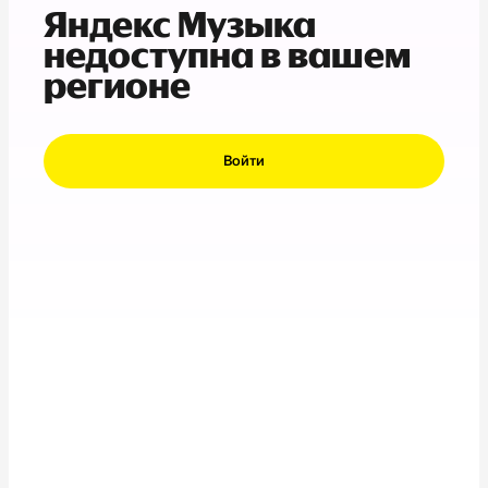
Яндекс Музыка
недоступна в вашем
регионе
Войти