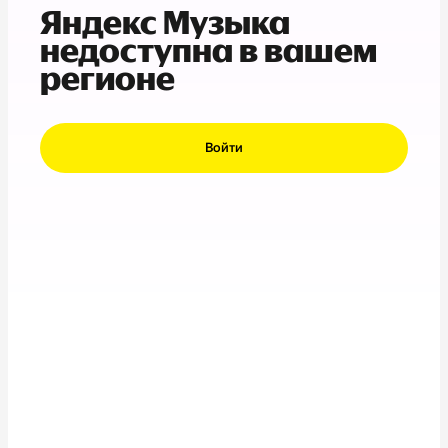
Яндекс Музыка
недоступна в вашем
регионе
Войти