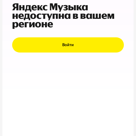
Яндекс Музыка
недоступна в вашем
регионе
Войти