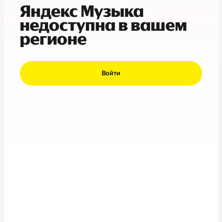
Яндекс Музыка
недоступна в вашем
регионе
Войти