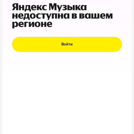
Яндекс Музыка
недоступна в вашем
регионе
Войти