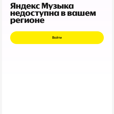
Яндекс Музыка
недоступна в вашем
регионе
Войти