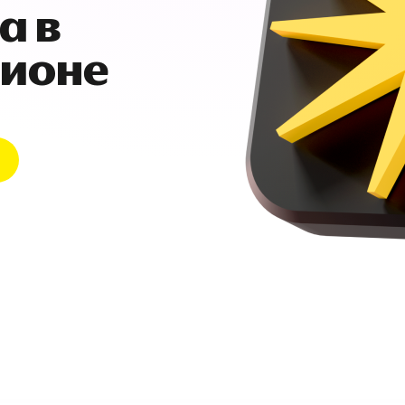
а в
гионе