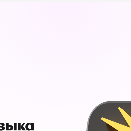
узыка