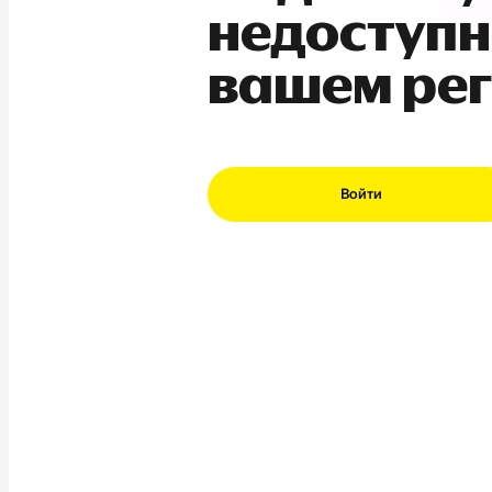
недоступн
вашем ре
Войти