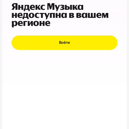
Яндекс Музыка
недоступна в вашем
регионе
Войти