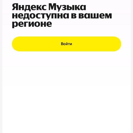
Яндекс Музыка
недоступна в вашем
регионе
Войти